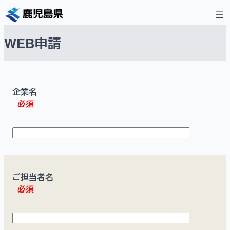
内
容
を
WEB申請
ス
キ
ッ
プ
企業名
必須
ご担当者名
必須